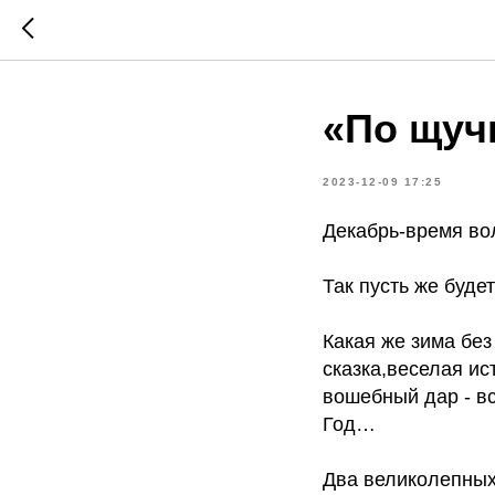
«По щуч
2023-12-09 17:25
Декабрь-время вол
Так пусть же буде
Какая же зима бе
сказка,веселая ис
вошебный дар - в
Год…
Два великолепных