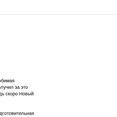
Любимая
олучил за это
дь скоро Новый
одготовительная