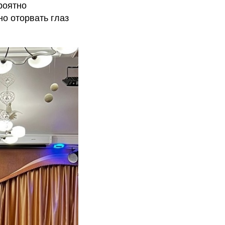
роятно
о оторвать глаз