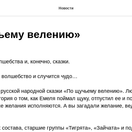
Новости
ьему велению»
шебства и, конечно, сказки.
т волшебство и случится чудо…
з русской народной сказки «По щучьему велению». 
тория о том, как Емеля поймал щуку, отпустил ее и п
се желания исполняются. А вы загадали желание, ве
 состава, старшие группы «Тигрята», «Зайчата» и п