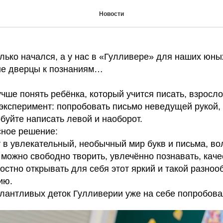
в Каллиграфию- пишу, к
Новости
лько начался, а у нас в «Гулливере» для наших юны
ые дверцы к познаниям…
учше понять ребёнка, который учится писать, взросл
эксперимент: попробовать письмо неведущей рукой, т
буйте написать левой и наоборот.
сное решение:
 в увлекательный, необычный мир букв и письма, в
 можно свободно творить, увлечённо познавать, кач
остно открывать для себя этот яркий и такой разноо
ию.
лантливых деток Гулливерии уже на себе попробова