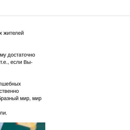
ак дышу
х жителей
ому достаточно
.е., если Вы-
олшебных
ественно
бразный мир, мир
ли.