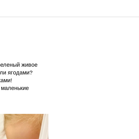
 зеленый живое
или ягодами?
ками!
 маленькие