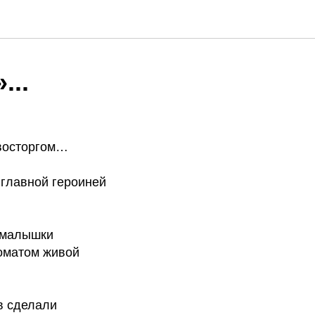
...
 восторгом…
 главной героиней
, малышки
роматом живой
в сделали