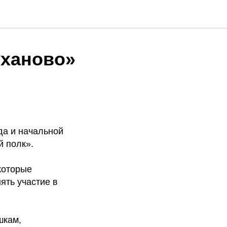
уханово»
да и начальной
й полк».
которые
ять участие в
шкам,