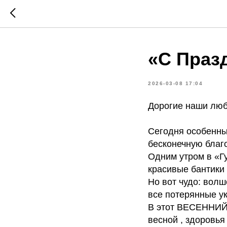
«С Праз
2026-03-08 17:04
Дорогие наши люби
Сегодня особенный
бесконечную благо
Одним утром в «Гу
красивые бантики 
Но вот чудо: вол
все потерянные ук
В этот ВЕСЕННИЙ 
весной , здоровья