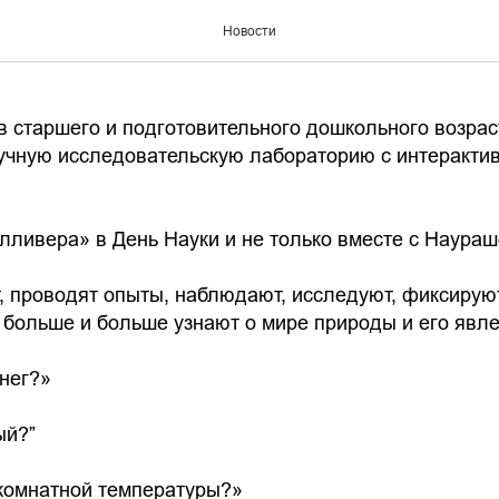
в Гулливере!»
Новости
в старшего и подготовительного дошкольного возрас
аучную исследовательскую лабораторию с интеракт
лливера» в День Науки и не только вместе с Наура
, проводят опыты, наблюдают, исследуют, фиксирую
 больше и больше узнают о мире природы и его явле
снег?»
ый?”
 комнатной температуры?»