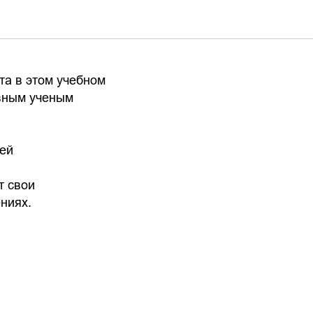
та в этом учебном
ивным ученым
шей
т свои
ниях.