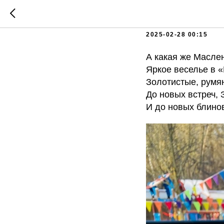
«До Нов
2025-02-28 00:15
А какая же Маслен
Яркое веселье в 
Золотистые, румя
До новых встреч, 
И до новых блино