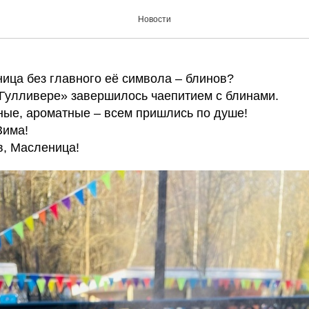
ых Блинов, Масленица!»
Новости
ица без главного её символа – блинов?
«Гулливере» завершилось чаепитием с блинами.
ные, ароматные – всем пришлись по душе!
Зима!
в, Масленица!