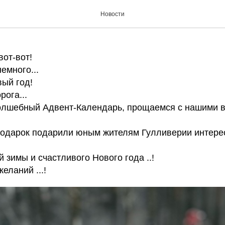
январь и новая дорога….
Новости
вот-вот!
емного...
вый год!
рога...
олшебный Адвент-Календарь, прощаемся с нашими
 подарок подарили юным жителям Гулливерии интере
й зимы и счастливого Нового года ..!
еланий ...!