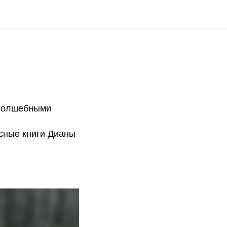
»
 волшебными
сные книги Дианы